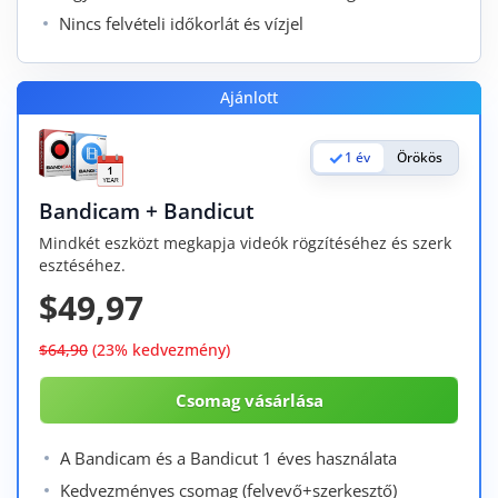
Nincs felvételi időkorlát és vízjel
Ajánlott
1 év
Örökös
Bandicam + Bandicut
Mindkét eszközt megkapja videók rögzítéséhez és szerk
esztéséhez.
$49,97
$64,90
(23% kedvezmény)
A Bandicam és a Bandicut 1 éves használata
Kedvezményes csomag (felvevő+szerkesztő)