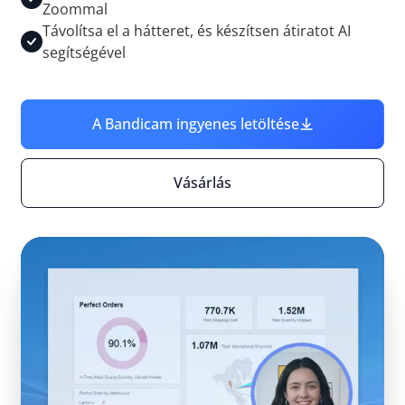
Zoommal
Távolítsa el a hátteret, és készítsen átiratot AI
segítségével
A Bandicam ingyenes letöltése
Vásárlás