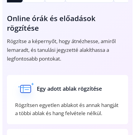
Online órák és előadások
O
rögzítése
v
Rögzítse a képernyőt, hogy átnézhesse, amiről
Kül
lemaradt, és tanulási jegyzetté alakíthassa a
lát
legfontosabb pontokat.
Egy adott ablak rögzítése
Rögzítsen egyetlen ablakot és annak hangját
a többi ablak és hang felvétele nélkül.