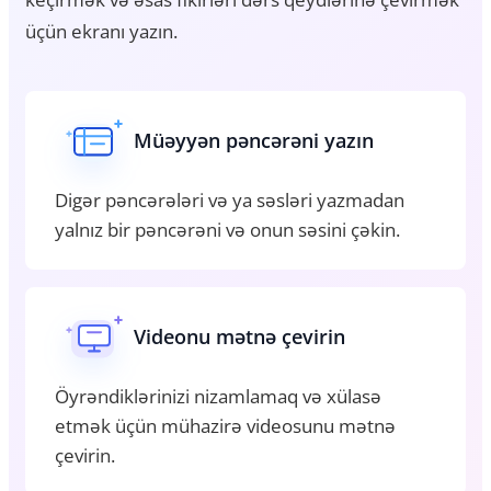
üçün ekranı yazın.
Müəyyən pəncərəni yazın
Digər pəncərələri və ya səsləri yazmadan
yalnız bir pəncərəni və onun səsini çəkin.
Videonu mətnə çevirin
Öyrəndiklərinizi nizamlamaq və xülasə
etmək üçün mühazirə videosunu mətnə
çevirin.