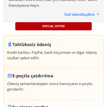
lisenziyasına keçin.
İndi təkmilləşdirin
SPECIAL OFFER!
Təhlükəsiz ödəniş
Kredit kartları, PayPal, bank köçürməsi və digər ödəniş
üsulları qəbul edilir.
E-poçtla çatdırılma
Ödəniş tamamlandıqdan sonra lisenziyanız e-poçtla
göndərilir.
Su nişanı yoxdur