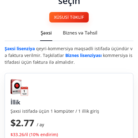
seçin
XÜSUSİ TƏKLİF
Şəxsi
Biznes və Təhsil
Şəxsi lisenziya
qeyri-kommersiya məqsədli istifadə üçündür v
ə faktura verilmir. Təşkilatlar
Biznes lisenziyası
kommersiya is
tifadəsi üçün faktura ilə almalıdır.
İllik
Şəxsi istifadə üçün 1 kompüter / 1 illik giriş
$2.77
/ ay
$33.26/il (10% endirim)