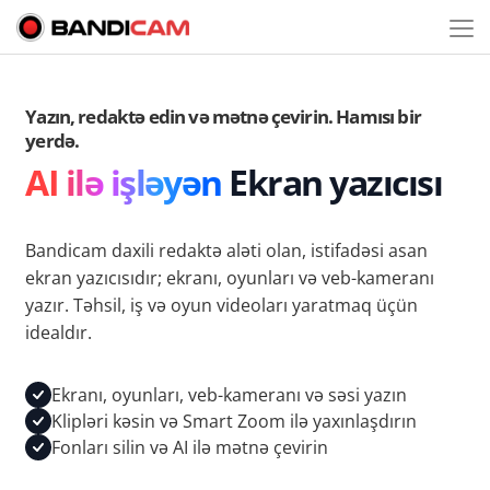
Yazın, redaktə edin və mətnə çevirin. Hamısı bir
yerdə.
AI ilə işləyən
Ekran yazıcısı
Bandicam daxili redaktə aləti olan, istifadəsi asan
ekran yazıcısıdır; ekranı, oyunları və veb-kameranı
yazır. Təhsil, iş və oyun videoları yaratmaq üçün
idealdır.
Ekranı, oyunları, veb-kameranı və səsi yazın
Klipləri kəsin və Smart Zoom ilə yaxınlaşdırın
Fonları silin və AI ilə mətnə çevirin