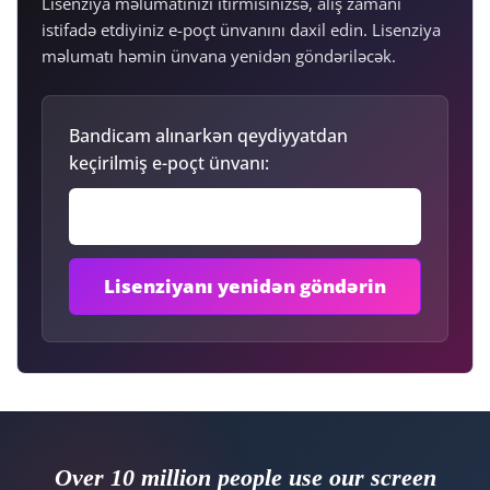
Lisenziya məlumatınızı itirmisinizsə, alış zamanı
istifadə etdiyiniz e-poçt ünvanını daxil edin. Lisenziya
məlumatı həmin ünvana yenidən göndəriləcək.
Bandicam alınarkən qeydiyyatdan
keçirilmiş e-poçt ünvanı:
Over 10 million people use our screen