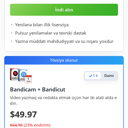
Yenilənə bilən illik lisenziya
Pulsuz yeniləmələr və texniki dəstək
Yazma müddəti məhdudiyyəti və su nişanı yoxdur
Tövsiyə olunur
1 il
Daimi
Bandicam + Bandicut
Video yazmaq və redaktə etmək üçün hər iki aləti əldə e
din.
$49.97
$64.90
(23% endirim)