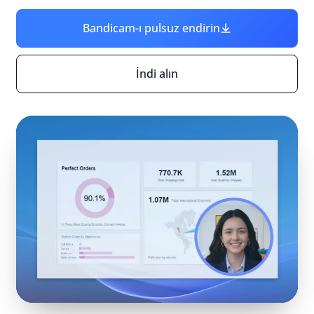
Bandicam-ı pulsuz endirin
İndi alın