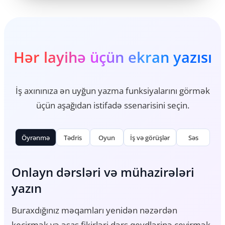
Hər layihə üçün ekran yazısı
İş axınınıza ən uyğun yazma funksiyalarını görmək
üçün aşağıdan istifadə ssenarisini seçin.
Öyrənmə
Tədris
Oyun
İş və görüşlər
Səs
Onlayn dərsləri və mühazirələri
Tə
yazın
Əla
qe
Buraxdığınız məqamları yenidən nəzərdən
keçirmək və əsas fikirləri dərs qeydlərinə çevirmək