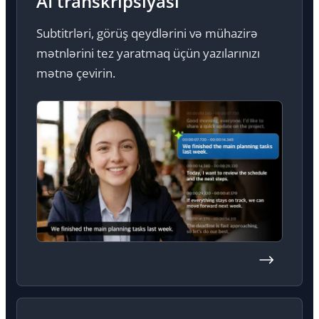
AI transkripsiyası
Subtitrləri, görüş qeydlərini və mühazirə
mətnlərini tez yaratmaq üçün yazılarınızı
mətnə çevirin.