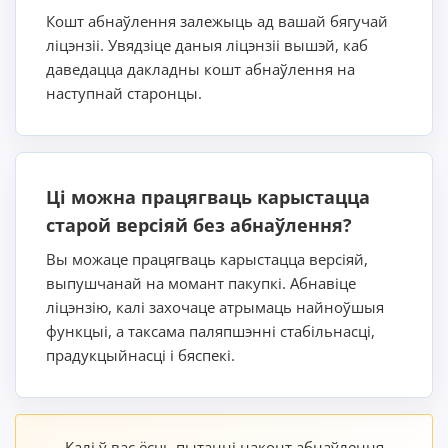
Кошт абнаўлення залежыць ад вашай бягучай
ліцэнзіі. Увядзіце даныя ліцэнзіі вышэй, каб
даведацца дакладны кошт абнаўлення на
наступнай старонцы.
Ці можна працягваць карыстацца
старой версіяй без абнаўлення?
Вы можаце працягваць карыстацца версіяй,
выпушчанай на момант пакупкі. Абнавіце
ліцэнзію, калі захочаце атрымаць найноўшыя
функцыі, а таксама паляпшэнні стабільнасці,
прадукцыйнасці і бяспекі.
Калі ў вас ёсць пытанні наконт абнаўлення