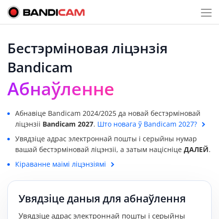
Бестэрміновая ліцэнзія
Bandicam
Абнаўленне
Абнавіце Bandicam 2024/2025 да новай бестэрміновай
ліцэнзіі
Bandicam 2027
.
Што новага ў Bandicam 2027?
Увядзіце адрас электроннай пошты і серыйны нумар
вашай бестэрміновай ліцэнзіі, а затым націсніце
ДАЛЕЙ
.
Кіраванне маімі ліцэнзіямі
Увядзіце даныя для абнаўлення
Увядзіце адрас электроннай пошты і серыйны