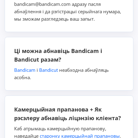
bandicam@bandicam.com адразу пасля
абнаўлення і да рэгістрацыі серыйнага нумара,
мы зможам разгледзець ваш запыт.
Ці можна абнавіць Bandicam і
Bandicut разам?
Bandicam
і
Bandicut
неабходна абнаўляць
асобна.
Камерцыйная прапанова + Як
рэсэлеру абнавіць ліцэнзію кліента?
Каб атрымаць камерцыйную прапанову,
наведайце
старонку камерцыйнай прапановы
.