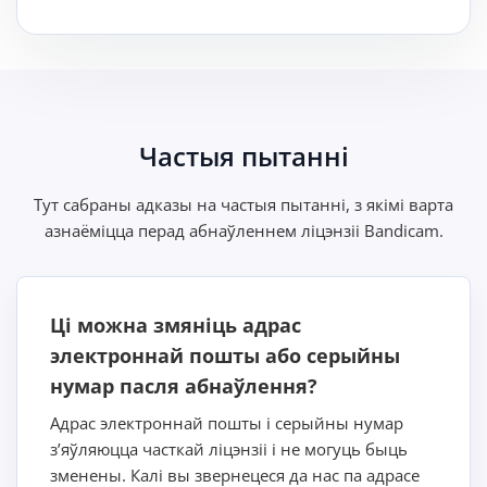
Частыя пытанні
Тут сабраны адказы на частыя пытанні, з якімі варта
азнаёміцца перад абнаўленнем ліцэнзіі Bandicam.
Ці можна змяніць адрас
электроннай пошты або серыйны
нумар пасля абнаўлення?
Адрас электроннай пошты і серыйны нумар
з’яўляюцца часткай ліцэнзіі і не могуць быць
зменены. Калі вы звернецеся да нас па адрасе