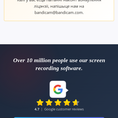
ліцэнзіі, напішыце нам на
bandicam@bandicam.com.
Over 10 million people use our screen
recording software.
4.7
|
Google customer reviews