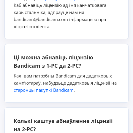
Каб абнавіць ліцэнзію ад імя канчатковага
карыстальніка, адпраўце нам на
bandicam@bandicam.com інфармацыю пра
ліцэнзію кліента.
Ці можна абнавіць ліцэнзію
Bandicam з 1-PC да 2-PC?
Калі вам патрэбны Bandicam для дадатковых
камп’ютараў, набудзьце дадатковыя ліцэнзіі на
старонцы пакупкі Bandicam
.
Колькі каштуе абнаўленне ліцэнзіі
на 2-PC?