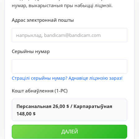
нумар, выкарыстаныя пры набыцці ліцэнзіі.
Адрас электроннай пошты
Серыйны нумар
Страцілі серыйны нумар? Аднавіце ліцэнзію зараз!
Кошт абнаўлення (1-PC)
Персанальная 26,00 $ / Карпаратыўная
148,00 $