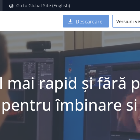
Go to Global Site (English)
Versiuni
Descărcare
l mai rapid și fără p
pentru îmbinare si