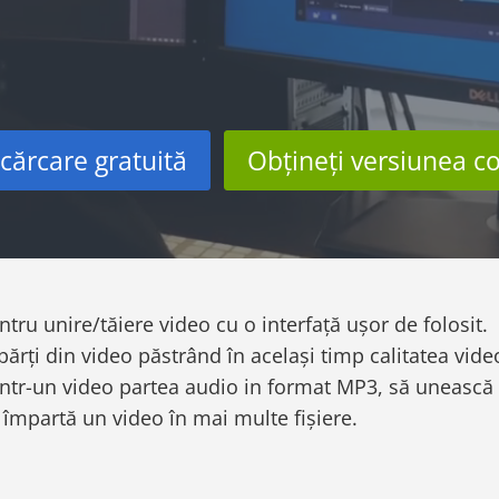
cărcare gratuită
Obțineți versiunea c
ru unire/tăiere video cu o interfață ușor de folosit.
 părți din video păstrând în același timp calitatea vide
intr-un video partea audio in format MP3, să unească 
 împartă un video în mai multe fișiere.