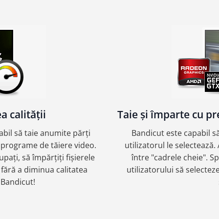
 calității
Taie și împarte cu pr
abil să taie anumite părți
Bandicut este capabil să
e programe de tăiere video.
utilizatorul le selectează
pați, să împărțiți fișierele
între "cadrele cheie". 
fără a diminua calitatea
utilizatorului să selectez
 Bandicut!