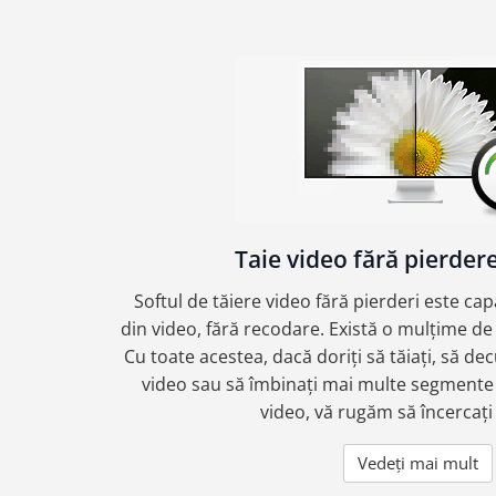
Taie video fără pierderea
Softul de tăiere video fără pierderi este cap
din video, fără recodare. Există o mulțime d
Cu toate acestea, dacă doriți să tăiați, să decu
video sau să îmbinați mai multe segmente 
video, vă rugăm să încercați
Vedeți mai mult