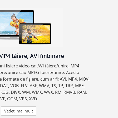
MP4 tăiere, AVI îmbinare
ni fișiere video ca: AVI tăiere/unire, MP4
iere/unire sau MPEG tăiere/unire. Acesta
 formate de fișiere, cum ar fi: AVI, MP4, MOV,
AT, VOB, FLV, ASF, WMV, TS, TP, TRP, MPE,
 K3G, DIVX, WM, WMX, WVX, RM, RMVB, RAM,
IVF, OGM, VP6, XVD.
Vedeți mai mult