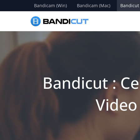
Bandicam (Win)
Bandicam (Mac)
Bandicut
Bandicut : Ce
Video 