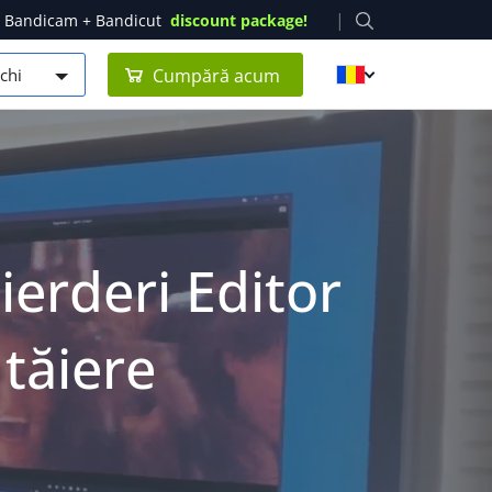
|
Bandicam + Bandicut
discount package!
 vechi
Cumpără acum
ierderi Editor
 tăiere