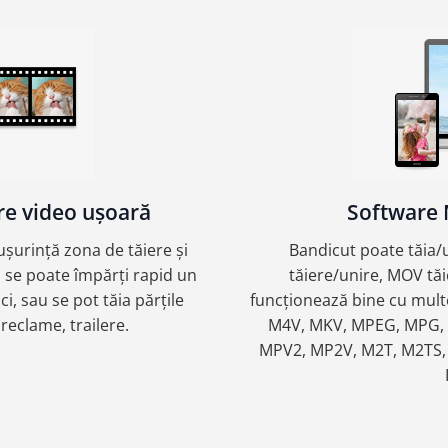
re video ușoară
Software 
ușurință zona de tăiere și
Bandicut poate tăia/u
 se poate împărți rapid un
tăiere/unire, MOV tă
ci, sau se pot tăia părțile
funcționează bine cu multe
 reclame, trailere.
M4V, MKV, MPEG, MPG, D
MPV2, MP2V, M2T, M2TS,