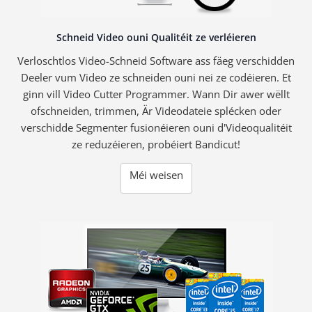
Schneid Video ouni Qualitéit ze verléieren
Verloschtlos Video-Schneid Software ass fäeg verschidden
Deeler vum Video ze schneiden ouni nei ze codéieren. Et
ginn vill Video Cutter Programmer. Wann Dir awer wëllt
ofschneiden, trimmen, Är Videodateie splécken oder
verschidde Segmenter fusionéieren ouni d'Videoqualitéit
ze reduzéieren, probéiert Bandicut!
Méi weisen