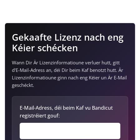
Gekaafte Lizenz nach eng
Kéier schécken
Wann Dir Är Lizenzinformatioune verluer hutt, gitt
d'E-Mail-Adress an, déi Dir beim Kaf benotzt hutt. Är
Lizenzinformatioune ginn nach eng Kéier un Är E-Mail
geschéckt.
E-Mail-Adress, déi beim Kaf vu Bandicut
registréiert gouf: