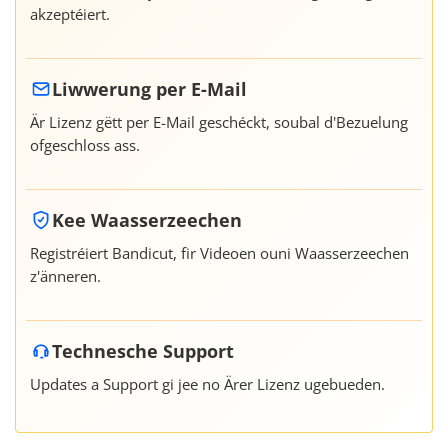
akzeptéiert.
Liwwerung per E-Mail
Är Lizenz gëtt per E-Mail geschéckt, soubal d'Bezuelung
ofgeschloss ass.
Kee Waasserzeechen
Registréiert Bandicut, fir Videoen ouni Waasserzeechen
z'änneren.
Technesche Support
Updates a Support gi jee no Ärer Lizenz ugebueden.