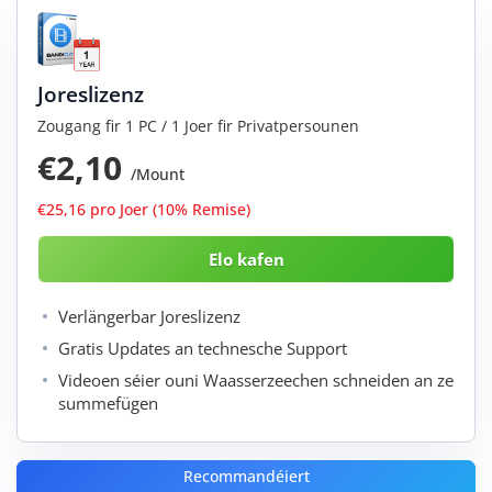
Joreslizenz
Zougang fir 1 PC / 1 Joer fir Privatpersounen
€2,10
/Mount
€25,16 pro Joer (10% Remise)
Verlängerbar Joreslizenz
Gratis Updates an technesche Support
Videoen séier ouni Waasserzeechen schneiden an ze
summefügen
Recommandéiert