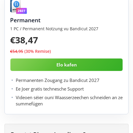
Permanent
1 PC / Permanent Notzung vu Bandicut 2027
€38,47
€54,95
(30% Remise)
Permanenten Zougang zu Bandicut 2027
Ee Joer gratis technesche Support
Videoen séier ouni Waasserzeechen schneiden an ze
summefügen