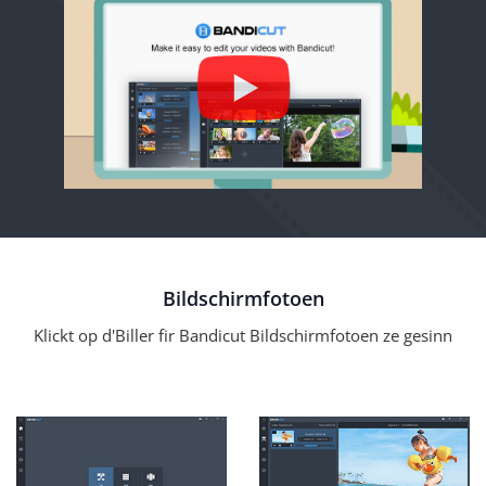
Bildschirmfotoen
Klickt op d'Biller fir Bandicut Bildschirmfotoen ze gesinn