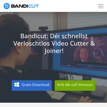
Bandicut: Déi schnellst
Verloschtlos Video Cutter &
Joiner!
Gratis Download
Kritt déi voll Versioun