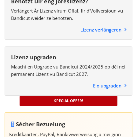
Benotzt Dir eng Joreslizenz?
Verlängert Är Lizenz virum Oflaf, fir d'Vollversioun vu
Bandicut weider ze benotzen.
Lizenz verlängeren
Lizenz upgraden
Maacht en Upgrade vu Bandicut 2024/2025 op déi nei
permanent Lizenz vu Bandicut 2027.
Elo upgraden
SPECIAL OFFER!
Sécher Bezuelung
Kreditkaarten, PayPal, Bankiwwerweisung a méi ginn