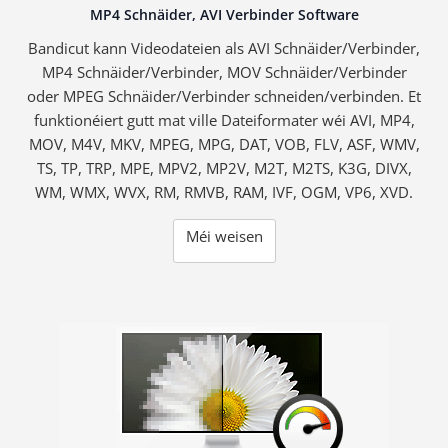
MP4 Schnäider, AVI Verbinder Software
Bandicut kann Videodateien als AVI Schnäider/Verbinder,
MP4 Schnäider/Verbinder, MOV Schnäider/Verbinder
oder MPEG Schnäider/Verbinder schneiden/verbinden. Et
funktionéiert gutt mat ville Dateiformater wéi AVI, MP4,
MOV, M4V, MKV, MPEG, MPG, DAT, VOB, FLV, ASF, WMV,
TS, TP, TRP, MPE, MPV2, MP2V, M2T, M2TS, K3G, DIVX,
WM, WMX, WVX, RM, RMVB, RAM, IVF, OGM, VP6, XVD.
Méi weisen