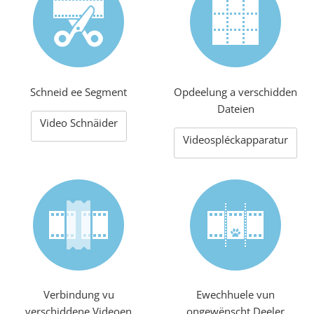
Schneid ee Segment
Opdeelung a verschidden
Dateien
Video Schnäider
Videospléckapparatur
Verbindung vu
Ewechhuele vun
verschiddene Videoen
ongewënscht Deeler