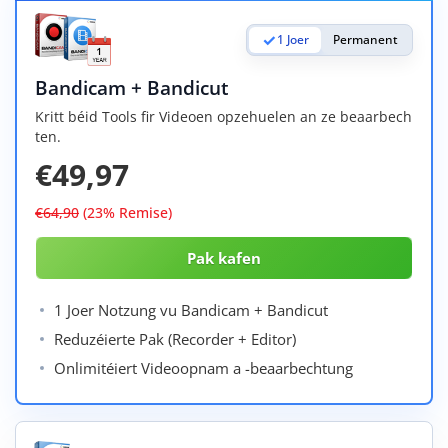
1 Joer
Permanent
Bandicam + Bandicut
Kritt béid Tools fir Videoen opzehuelen an ze beaarbech
ten.
€49,97
€64,90
(23% Remise)
1 Joer Notzung vu Bandicam + Bandicut
Reduzéierte Pak (Recorder + Editor)
Onlimitéiert Videoopnam a -beaarbechtung