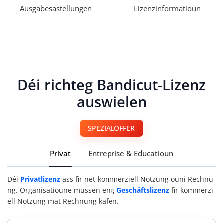
Ausgabesastellungen
Lizenzinformatioun
Déi richteg Bandicut-Lizenz
auswielen
SPEZIALOFFER
Privat
Entreprise & Educatioun
Déi
Privatlizenz
ass fir net-kommerziell Notzung ouni Rechnu
ng. Organisatioune mussen eng
Geschäftslizenz
fir kommerzi
ell Notzung mat Rechnung kafen.