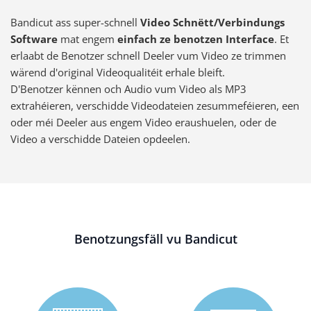
Bandicut ass super-schnell
Video Schnëtt/Verbindungs
Software
mat engem
einfach ze benotzen Interface
. Et
erlaabt de Benotzer schnell Deeler vum Video ze trimmen
wärend d'original Videoqualitéit erhale bleift.
D'Benotzer kënnen och Audio vum Video als MP3
extrahéieren, verschidde Videodateien zesummeféieren, een
oder méi Deeler aus engem Video eraushuelen, oder de
Video a verschidde Dateien opdeelen.
Benotzungsfäll vu Bandicut