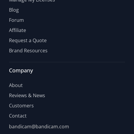
Blog
Forum
Affiliate
Request a Quote
Brand Resources
Company
About
Reviews & News
Customers
Contact
bandicam@bandicam.com