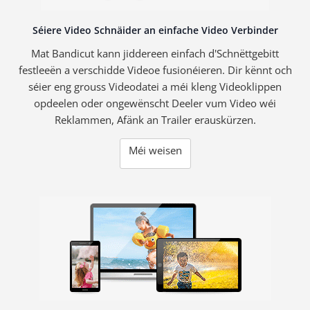
Séiere Video Schnäider an einfache Video Verbinder
Mat Bandicut kann jiddereen einfach d'Schnëttgebitt
festleeën a verschidde Videoe fusionéieren. Dir kënnt och
séier eng grouss Videodatei a méi kleng Videoklippen
opdeelen oder ongewënscht Deeler vum Video wéi
Reklammen, Afänk an Trailer erauskürzen.
Méi weisen