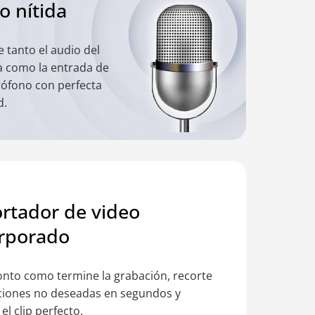
o nítida
 tanto el audio del
a como la entrada de
rófono con perfecta
d.
rtador de video
rporado
onto como termine la grabación, recorte
cciones no deseadas en segundos y
el clip perfecto.