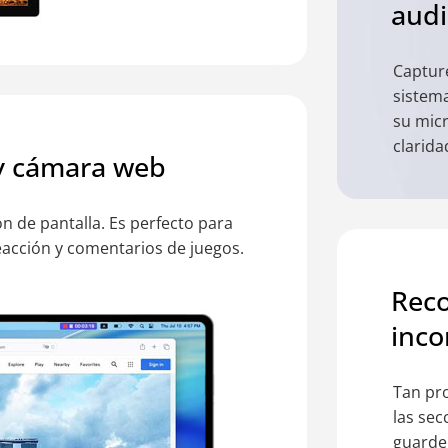
audi
Capture
sistem
su mic
clarida
 y cámara web
 de pantalla. Es perfecto para
reacción y comentarios de juegos.
Reco
inco
Tan pr
las se
guarde 